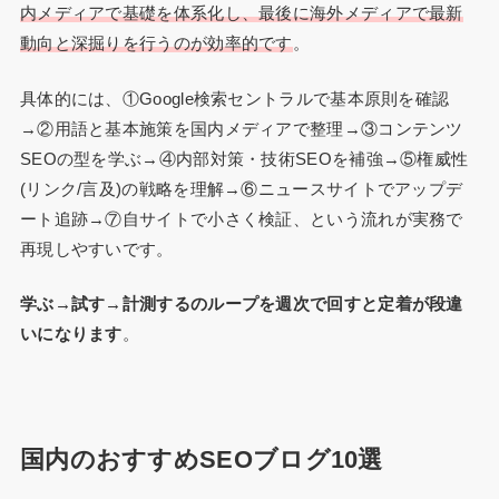
内メディアで基礎を体系化し、最後に海外メディアで最新
動向と深掘りを行うのが効率的です
。
具体的には、①Google検索セントラルで基本原則を確認
→②用語と基本施策を国内メディアで整理→③コンテンツ
SEOの型を学ぶ→④内部対策・技術SEOを補強→⑤権威性
(リンク/言及)の戦略を理解→⑥ニュースサイトでアップデ
ート追跡→⑦自サイトで小さく検証、という流れが実務で
再現しやすいです。
学ぶ→試す→計測するのループを週次で回すと定着が段違
いになります
。
国内のおすすめSEOブログ10選